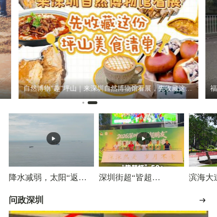
自然博物“趣”坪山｜来深圳自然博物馆看展，先收藏这份坪山美食清单
福田第一线｜市民反映梅华路冒雨施工存隐患，相关部门加急整改修复，预计8月5日完工
降水减弱，太阳“返
深圳街超“皆超
滨海大
工”！深圳将开启蒸煮
杯”50+足球锦标赛开幕
降，回
模式
中！
问政深圳