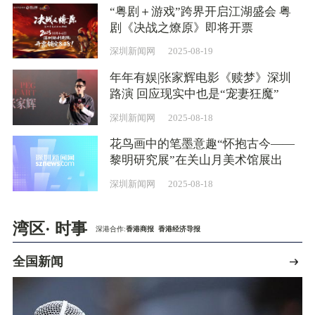
“粤剧＋游戏”跨界开启江湖盛会 粤
剧《决战之燎原》即将开票
深圳新闻网
2025-08-19
年年有娱|张家辉电影《赎梦》深圳
路演 回应现实中也是“宠妻狂魔”
深圳新闻网
2025-08-18
花鸟画中的笔墨意趣“怀抱古今——
黎明研究展”在关山月美术馆展出
深圳新闻网
2025-08-18
湾区· 时事
深港合作:
香港商报
香港经济导报
全国新闻