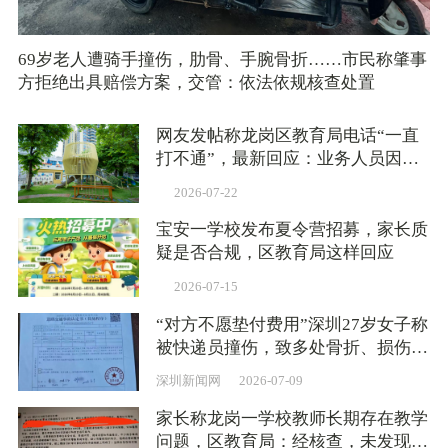
69岁老人遭骑手撞伤，肋骨、手腕骨折……市民称肇事
方拒绝出具赔偿方案，交管：依法依规核查处置
网友发帖称龙岗区教育局电话“一直
打不通”，最新回应：业务人员因公
外出未能及时接听
2026-07-22
宝安一学校发布夏令营招募，家长质
疑是否合规，区教育局这样回应
2026-07-15
“对方不愿垫付费用”深圳27岁女子称
被快递员撞伤，致多处骨折、损伤，
交管局：已协调沟通
深圳新闻网
2026-07-09
家长称龙岗一学校教师长期存在教学
问题，区教育局：经核查，未发现相