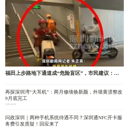
福田上步路地下通道成“危险盲区”，市民建议：增
设凸面镜、慢行标识
再探深圳湾“大耳机”：两月修缮焕新颜，外墙黄渍整改
9月底完工
2026-08-06
问政深圳｜两种手机系统待遇不同？深圳通NFC开卡服
务费引发质疑！回应来了