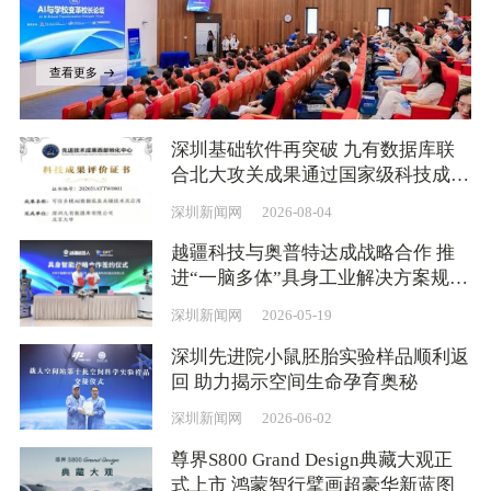
查看更多
深圳基础软件再突破 九有数据库联
合北大攻关成果通过国家级科技成果
评价
深圳新闻网
2026-08-04
越疆科技与奥普特达成战略合作 推
进“一脑多体”具身工业解决方案规模
化应用
深圳新闻网
2026-05-19
深圳先进院小鼠胚胎实验样品顺利返
回 助力揭示空间生命孕育奥秘
深圳新闻网
2026-06-02
尊界S800 Grand Design典藏大观正
式上市 鸿蒙智行擘画超豪华新蓝图