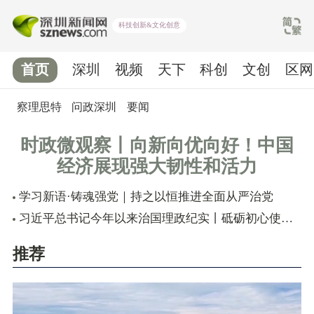
科技创新&文化创意
首页
深圳
视频
天下
科创
文创
区网
察理思特
问政深圳
要闻
时政微观察丨向新向优向好！中国
经济展现强大韧性和活力
学习新语·铸魂强党｜持之以恒推进全面从严治党
习近平总书记今年以来治国理政纪实丨砥砺初心使命 把党建设得更加坚强有力
推荐