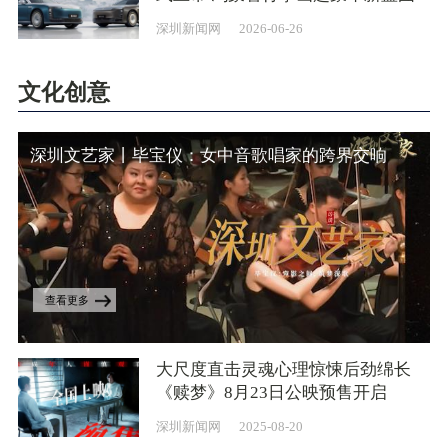
深圳新闻网
2026-06-26
文化创意
深圳文艺家丨毕宝仪：女中音歌唱家的跨界交响
查看更多
大尺度直击灵魂心理惊悚后劲绵长
《赎梦》8月23日公映预售开启
深圳新闻网
2025-08-20