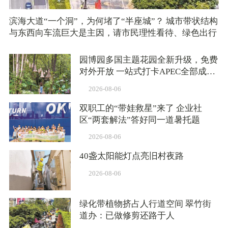
滨海大道“一个洞”，为何堵了“半座城”？ 城市带状结构
与东西向车流巨大是主因，请市民理性看待、绿色出行
园博园多国主题花园全新升级，免费
对外开放 一站式打卡APEC全部成员
体花园
2026-08-06
双职工的“带娃救星”来了 企业社
区“两套解法”答好同一道暑托题
2026-08-06
40盏太阳能灯点亮旧村夜路
2026-08-06
绿化带植物挤占人行道空间 翠竹街
道办：已做修剪还路于人