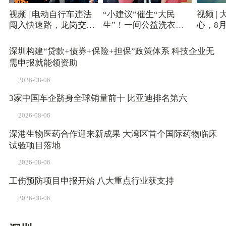
视频 | 电动自行车违法
“小建议”催生“大民
视频 |
闯入快速路，龙岗交警
生”！一间公益洗衣房
心，8
依法严查!
背后的基层治理“真功
夫”
深圳构建“贷款+债券+保险+担保”政策体系 科技企业无
需申报就能领资助
2026-08-06
3家中国车企跻身全球销量前十 比亚迪排名第六
2026-08-06
深港生物医药合作迎来新成果 大湾区首个国际药物临床
试验项目落地
2026-08-06
工伤预防项目申报开始 八大重点行业获支持
2026-08-06