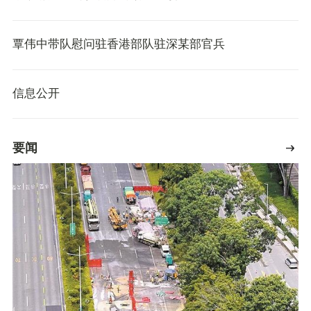
覃伟中带队慰问驻香港部队驻深某部官兵
信息公开
要闻